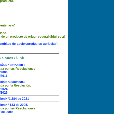
 producto.
rentenario*
lado.
de un producto de origen vegetal dirigirse al
/ambitos-de-accion/productos-agricolas
).
uciones / Link
ión N°3.815/2003
ada por las Resoluciones:
/2006
/2016.
ión N°3.080/2003
ada por la Resolución:
/2024
/2025
ión N°1.284 de 2021
ión N° 133 de 2005.
ada por las Resoluciones:
9 de 2009