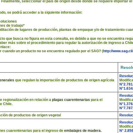
Finalmente, seleccionar el país de origen desde donde se requiere importar el
do, se podrá acceder a la siguiente información:
oluciones
nes de trabajo*
ilitación de lugares de producción, plantas de empaque y/o de tratamiento cua
ucto que busca no figura en esta consulta, es debido a que no se encuentra regu
aber más sobre el procedimiento para regular la autorización de ingreso a Chile 
enlace:
 cuando un producto no se encuentra regulado por el SAG? (
http://www.sag.cl
Resol
Resoluc
enerales
que regulan la importación de productos de origen agrícola
Modific
N°2.781
N°1.634
Resoluc
de regionalización en relación a
plagas cuarentenarias
para el
Modific
de Chile.
N°1.376
N°7.787
ción de productos de origen vegetal
Resoluc
Resoluc
Modific
es cuarentenarias para el ingreso de
embalajes de madera.
N° 2.85