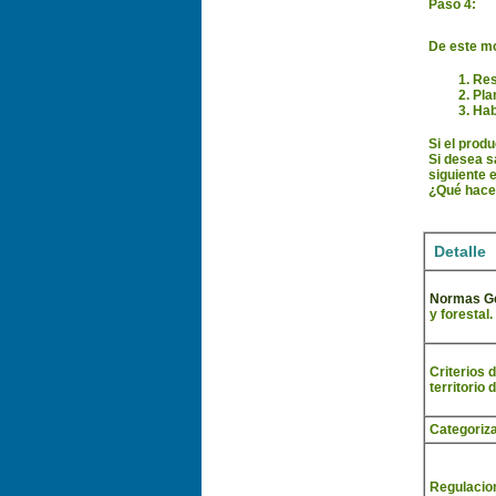
Paso 4:
De este mo
Res
Pla
Hab
Si el prod
Si desea s
siguiente 
¿Qué hacer
Detalle
Normas G
y forestal.
Criterios 
territorio 
Categoriza
Regulacion