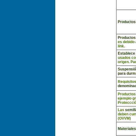
Productos
Productos
es debido 
link.
Establece 
usados con
origen.
Par
Suspensi
para durm
Requisito
denominaci
Productos
ejemplo gr
Proteccció
Las
semill
deben cum
(OVVM)
Materiales