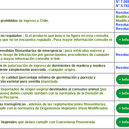
N° 7.00
N° 4.78
Resoluc
Modific
 prohibidos
de ingreso a Chile.
Modific
Resoluc
Resoluc
 no regulados
: Si el producto que busca no figura en esta consulta,
+ Info
a que no se encuentra regulado
.
Para mayor información consulte el
medidas fitosanitarias de emergencia
: para vehículos nuevos y
 riesgo de infestación por gasterópodos procedentes de cualquier
Resoluc
a mayor información consulte el link.
ón
de autorización de ingreso de
durmientes de madera y madera
Resoluc
iente simplemente aserrada
, cualquier origen.
s de
calidad (porcentaje mínimo de germinación y pureza) y
+ Info
ón varietal para semilla
importada.
 importados de origen vegetal
destinados al consumo animal
(por
+ Info
anos) deben cumplir tambien con la normativa de la División de
n Pecuaria.
as transgénicas
, además de las reglamentaciones fitosanitarias,
+ Info
plir con la normativa de Organismos Vegetales Vivos Modificados
+ Info
 Vegetales
que deben cumplir con Cuarentena Posentrada