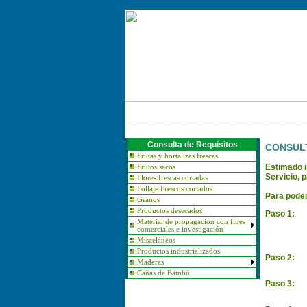
Consulta de Requisitos
CONSULT
Frutas y hortalizas frescas
Estimado i
Frutos secos
Servicio, 
Flores frescas cortadas
Follaje Frescos cortados
Para poder
Granos
Productos desecados
Paso 1:
Material de propagación con fines
comerciales e investigación
Misceláneos
Productos industrializados
Paso 2:
Maderas
Cañas de Bambú
Paso 3: